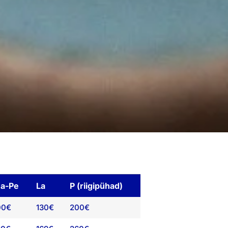
a-Pe
La
P (riigipühad)
00€
130€
200€