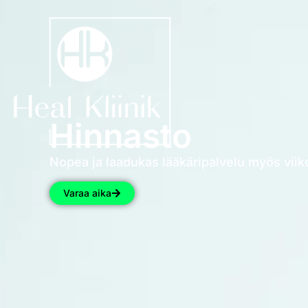
Hinnasto
Nopea ja laadukas lääkäripalvelu myös viik
Varaa aika