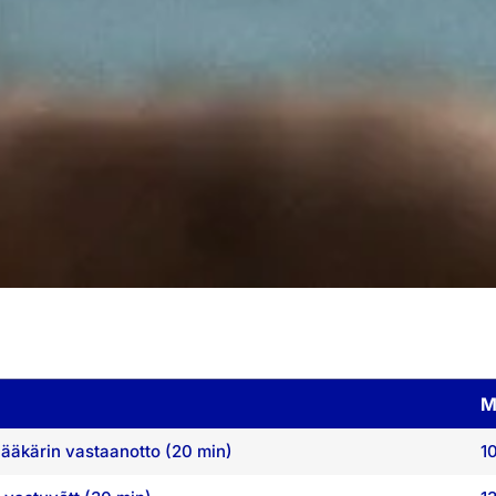
M
lääkärin vastaanotto (20 min)
1