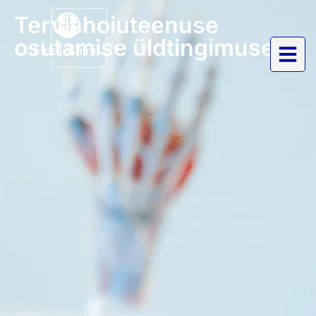
Tervishoiuteenuse
osutamise üldtingimused