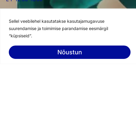
Parkimine:
Sellel veebilehel kasutatakse kasutajamugavuse
Määratud aladel parkimine 2 tundi tasuta sõiduki
suurendamise ja toimimise parandamise eesmärgil
parkimiskioskis registreerimisel.
“küpsiseid”.
Ühistransport:
Nõustun
Buss: 7, 15, 45, 49, 64, 65
Broneeri aeg
Vaata sõiduplaani