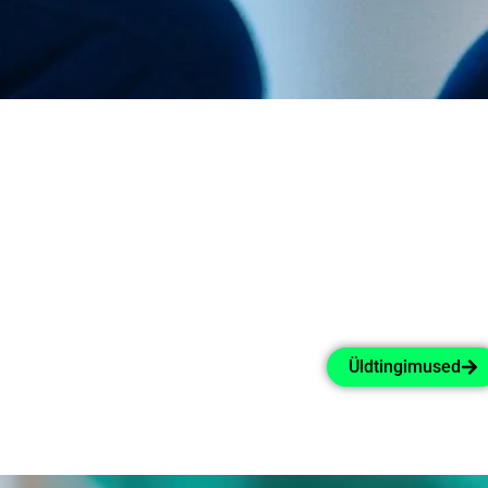
Üldtingimused sätestavad Heal Kliiniku ning
patsiendi õigused, kohustused ja vastutuse
patsiendile Heal Kliinikus tervishoiuteenuse
osutamisel.
Palun tutvuge Heal Kliinik OÜ teenuse osutamise
üldtingimustega.
Heal Kliinik OÜ teenuse osutamise
Üldtingimused
üldtingimused