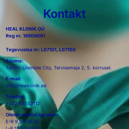
Kontakt
HEAL KLIINIK OÜ
Reg nr. 16908061
Tegevusloa nr: L07101, L07100
Asume:
Tallinn, Ülemiste City, Tervisemaja 2, 5. korrusel.
E-mail:
info@healkliinik.ee
Telefon:
+372 58553112
Oleme avatud iga päev:
E-R 9.00-18.00
L-P 12.00-16.00