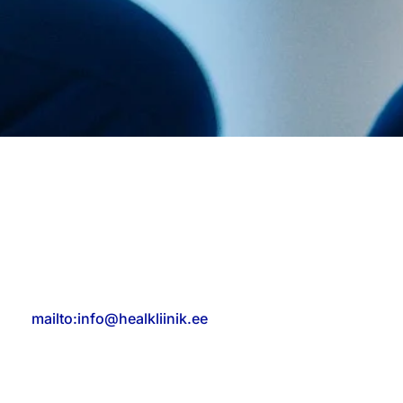
Heal Kliiniku andmekaitsetingimused
Palun tutvuge andmekaitsetingimustega hoolikalt
ning kui teil tekib täpsustavaid küsimusi selle
kohta, kuidas me teie isikuandmeid töötleme,
võtke meiega ühendust
mailto:info@healkliinik.ee
.
Heal Kliinik võib andmekaitsetingimusi aeg-ajalt
uuendada. Kehtivad andmekaitsetingimused on
alati avaldatud Heal Kliiniku veebilehel.