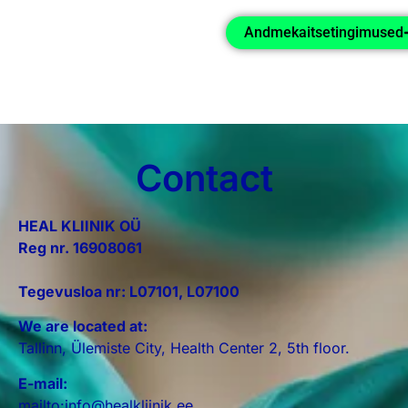
Heal Kliinik OÜ
Andmekaitsetingimused
andmekaitsetingimused
Contact
HEAL KLIINIK OÜ
Reg nr. 16908061
Tegevusloa nr: L07101, L07100
We are located at:
Tallinn, Ülemiste City, Health Center 2, 5th floor.
E-mail:
mailto:info@healkliinik.ee