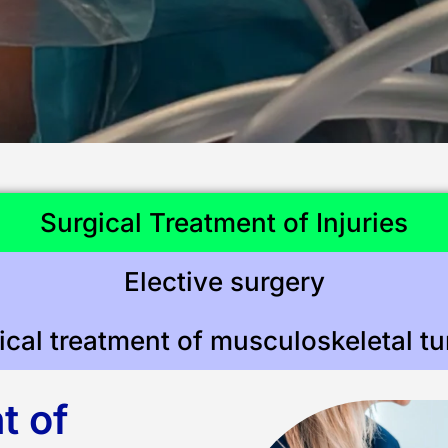
Surgical Treatment of Injuries
Elective surgery
ical treatment of musculoskeletal t
t of