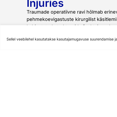
Injuries
Traumade operatiivne ravi hõlmab erinev
pehmekoevigastuste kirurgilist käsitlemi
kahjustatud struktuuride funktsionaalsu
paranemist. Operatiivne sekkumine võib
Sellel veebilehel kasutatakse kasutajamugavuse suurendamise ja
mitmetes olukordades, näiteks luumurdu
sidemete või kõõluste rebenemise korr
ulatuslike vigastuste puhul.
Book an appointment
Read 