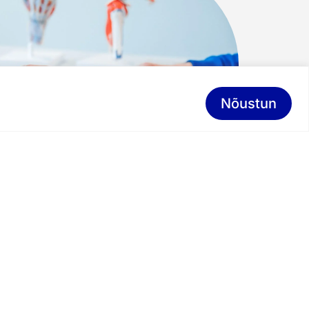
Nõustun
Book an appointment