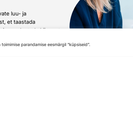
ate luu- ja
st, et taastada
s ja soodustada kiiremat
 osutuda vajalikuks
 toimimise parandamise eesmärgil “küpsiseid”.
de fikseerimisel,
al või pehmete kudede
More
Contact