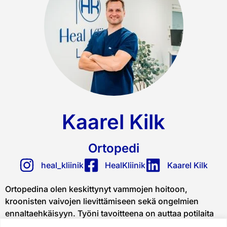
Kaarel Kilk
Ortopedi
heal_kliinik
HealKliinik
Kaarel Kilk
Ortopedina olen keskittynyt vammojen hoitoon,
kroonisten vaivojen lievittämiseen sekä ongelmien
ennaltaehkäisyyn. Työni tavoitteena on auttaa potilaita
parantamaan elämänlaatuaan ja tarjota heille parasta