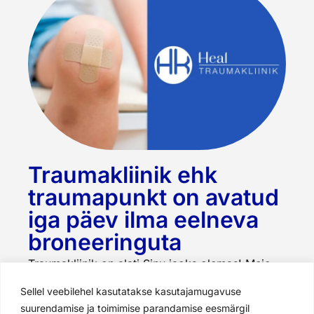
Traumakliinik ehk
traumapunkt on avatud
iga päev ilma eelneva
broneeringuta
Traumakliinik on alati Sinu jaoks olemas! Meie
kogenud spetsialistid pakuvad kiiret ja
Sellel veebilehel kasutatakse kasutajamugavuse
professionaalset abi, et leevendada valu, hinnata
suurendamise ja toimimise parandamise eesmärgil