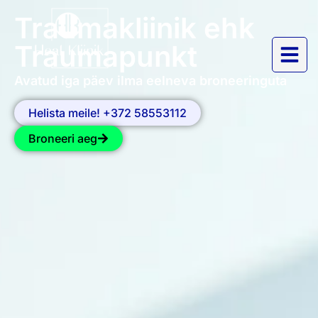
Traumakliinik ehk
Traumapunkt
Avatud iga päev ilma eelneva broneeringuta
Helista meile! +372 58553112
Broneeri aeg