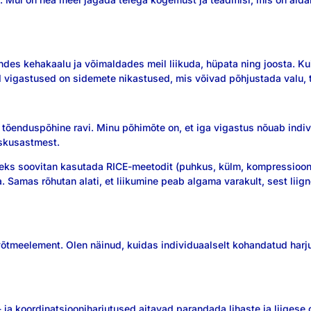
andes kehakaalu ja võimaldades meil liikuda, hüpata ning joosta. K
 vigastused on sidemete nikastused, mis võivad põhjustada valu, tu
a tõenduspõhine ravi. Minu põhimõte on, et iga vigastus nõuab indi
askusastmest.
elleks soovitan kasutada RICE-meetodit (puhkus, külm, kompressioon 
a. Samas rõhutan alati, et liikumine peab algama varakult, sest lii
õtmeelement. Olen näinud, kuidas individuaalselt kohandatud harju
- ja koordinatsiooniharjutused aitavad parandada lihaste ja liigese