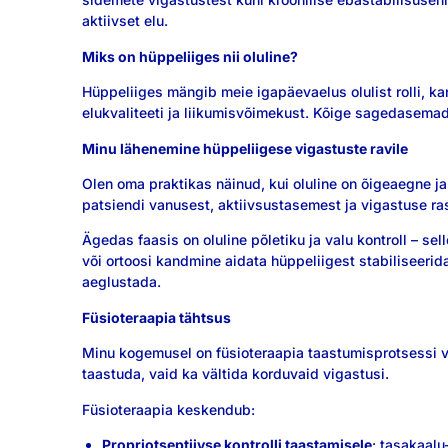
aktiivset elu.
Miks on hüppeliiges nii oluline?
Hüppeliiges mängib meie igapäevaelus olulist rolli, k
elukvaliteeti ja liikumisvõimekust. Kõige sagedasemad
Minu lähenemine hüppeliigese vigastuste ravile
Olen oma praktikas näinud, kui oluline on õigeaegne j
patsiendi vanusest, aktiivsustasemest ja vigastuse r
Ägedas faasis on oluline põletiku ja valu kontroll – s
või ortoosi kandmine aidata hüppeliigest stabiliseerid
aeglustada.
Füsioteraapia tähtsus
Minu kogemusel on füsioteraapia taastumisprotsessi v
taastuda, vaid ka vältida korduvaid vigastusi.
Füsioteraapia keskendub:
Propriotseptiivse kontrolli taastamisele
: tasakaalu