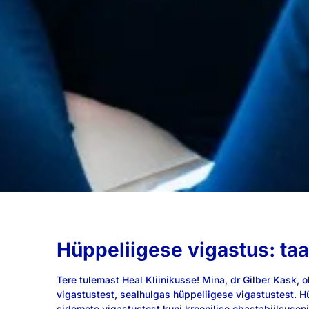
Hüppeliigese vigastus: taa
Tere tulemast Heal Kliinikusse! Mina, dr Gilber Kask,
vigastustest, sealhulgas hüppeliigese vigastustest. 
sidemete vigastustest kuni kroonilise ebastabiilsuseni