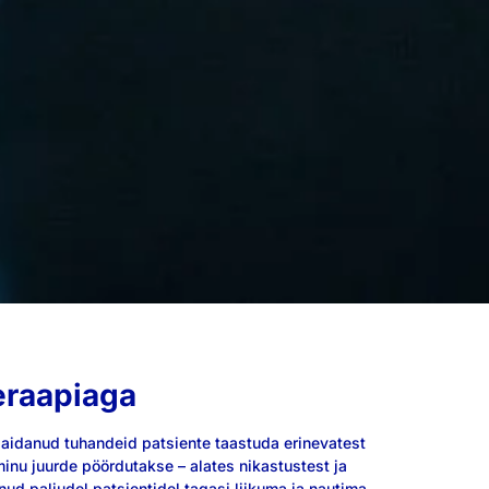
teraapiaga
g aidanud tuhandeid patsiente taastuda erinevatest
nu juurde pöördutakse – alates nikastustest ja
ud paljudel patsientidel tagasi liikuma ja nautima