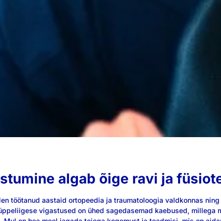
stumine algab õige ravi ja füsio
 olen töötanud aastaid ortopeedia ja traumatoloogia valdkonnas nin
Hüppeliigese vigastused on ühed sagedasemad kaebused, millega mi
. Mul on hea meel jagada teiega kogemust ja teadmisi, mis on aidan