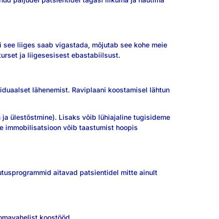
ui see liiges saab vigastada, mõjutab see kohe meie
rset ja liigesesisest ebastabiilsust.
viduaalset lähenemist. Raviplaani koostamisel lähtun
ja ülestõstmine). Lisaks võib lühiajaline tugisideme
gne immobilisatsioon võib taastumist hoopis
tusprogrammid aitavad patsientidel mitte ainult
 omavahelist koostööd.