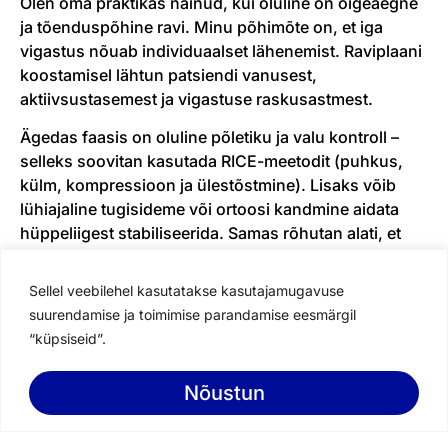
Olen oma praktikas näinud, kui oluline on õigeaegne
ja tõenduspõhine ravi. Minu põhimõte on, et iga
vigastus nõuab individuaalset lähenemist. Raviplaani
koostamisel lähtun patsiendi vanusest,
aktiivsustasemest ja vigastuse raskusastmest.
Ägedas faasis on oluline põletiku ja valu kontroll –
selleks soovitan kasutada RICE-meetodit (puhkus,
külm, kompressioon ja ülestõstmine). Lisaks võib
lühiajaline tugisideme või ortoosi kandmine aidata
hüppeliigest stabiliseerida. Samas rõhutan alati, et
liikumine peab algama varakult, sest liigne
immobilisatsioon võib taastumist hoopis aeglustada.
Sellel veebilehel kasutatakse kasutajamugavuse
suurendamise ja toimimise parandamise eesmärgil
Füsioteraapia tähtsus
“küpsiseid”.
Minu kogemusel on füsioteraapia taastumisprotsessi
võtmeelement. Olen näinud, kuidas individuaalselt
Nõustun
Broneeri aeg
kohandatud harjutusprogrammid aitavad patsientidel
mitte ainult taastuda, vaid ka vältida korduvaid