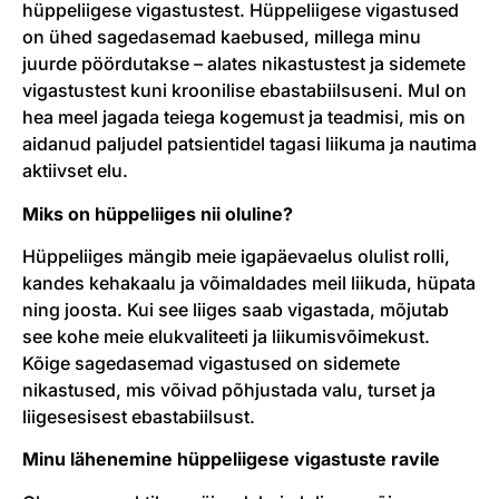
hüppeliigese vigastustest. Hüppeliigese vigastused
on ühed sagedasemad kaebused, millega minu
juurde pöördutakse – alates nikastustest ja sidemete
vigastustest kuni kroonilise ebastabiilsuseni. Mul on
hea meel jagada teiega kogemust ja teadmisi, mis on
aidanud paljudel patsientidel tagasi liikuma ja nautima
aktiivset elu.
Miks on hüppeliiges nii oluline?
Hüppeliiges mängib meie igapäevaelus olulist rolli,
kandes kehakaalu ja võimaldades meil liikuda, hüpata
ning joosta. Kui see liiges saab vigastada, mõjutab
see kohe meie elukvaliteeti ja liikumisvõimekust.
Kõige sagedasemad vigastused on sidemete
nikastused, mis võivad põhjustada valu, turset ja
liigesesisest ebastabiilsust.
Minu lähenemine hüppeliigese vigastuste ravile