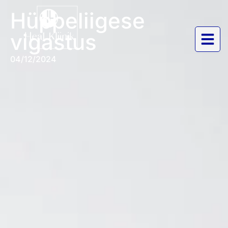
Hüppeliigese
vigastus
04/12/2024