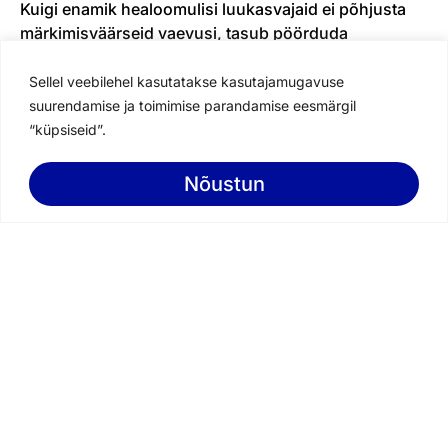
Kuigi enamik healoomulisi luukasvajaid ei põhjusta
märkimisväärseid vaevusi, tasub pöörduda
spetsialisti poole, kui esinevad järgmised sümptomid:
Sellel veebilehel kasutatakse kasutajamugavuse
Krooniline või äkitselt tekkiv valu luudes;
suurendamise ja toimimise parandamise eesmärgil
Märgatav turse luupiirkonnas;
“küpsiseid”.
Järsk luumurd ilma nähtava põhjuseta;
Kasvaja tunnetamine naha all.
Nõustun
Book an appointment
Kuidas healoomulisi luukasvajaid diagnoositakse?
Healoomulise luukasvaja diagnoosimine algab
põhjalikust haigusloost ja kliinilisest läbivaatusest.
Vajadusel kasutatakse pildiuuringuid nagu röntgen,
kompuutertomograafia (CT) või
magnetresonantstomograafia (MRI). Mõnikord on
vajalik biopsia, et kinnitada kasvaja olemust ja
välistada pahaloomulisus.