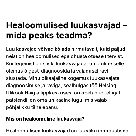
Healoomulised luukasvajad –
mida peaks teadma?
Luu kasvajad võivad kõlada hirmutavalt, kuid paljud
neist on healoomulised ega ohusta otseselt tervist.
Kui tegemist on siiski luukasvajaga, on oluline selle
olemus õigesti diagnoosida ja vajadusel ravi
alustada. Minu pikaajaline kogemus luukasvajate
diagnoosimise ja raviga, sealhulgas töö Helsingi
Ülikooli Haigla tippkeskuses, on õpetanud, et igal
patsiendil on oma unikaalne lugu, mis vajab
põhjalikku tähelepanu.
Mis on healoomuline luukasvaja?
Healoomulised luukasvajad on luustiku moodustised,