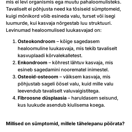
mis ei levi organismis ega muutu pahaloomulisteks.
Tavaliselt ei põhjusta need ka tõsiseid sümptomeid,
kuigi mõnikord võib esineda valu, turset või isegi
luumurde, kui kasvaja nõrgestab luu struktuuri.
Levinumad healoomulised luukasvajad on:
Osteokondroom
– kõige sagedasem
healoomuline luukasvaja, mis tekib tavaliselt
kasvuplaadi kõrvalekalletest.
Enkondroom
– kõhrest lähtuv kasvaja, mis
esineb sagedamini noorematel inimestel.
Osteoid-osteoom
– väiksem kasvaja, mis
põhjustab sageli öösel valu, kuid mille valu
leevendub tavaliselt valuvaigistitega.
Fibroosne düsplaasia
– haruldasem seisund,
kus luukude asendub kiulisema koega.
Millised on sümptomid, millele tähelepanu pöörata?